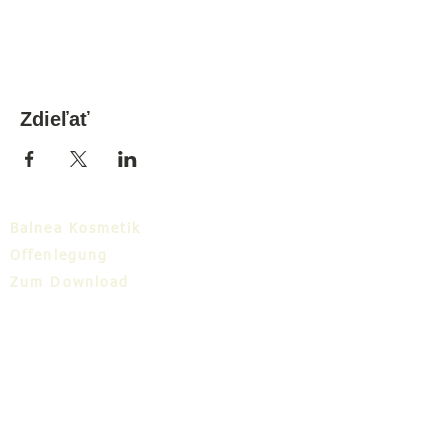
Zdieľať
Balnea Kosmetik
Offenlegung
Zum Download
Balnea-Cluster
Blog
TIC
Über uns
Share