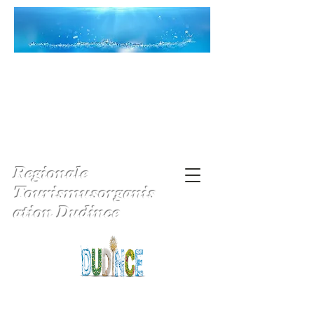
Regionale
Tourismusorganis
ation Dudince