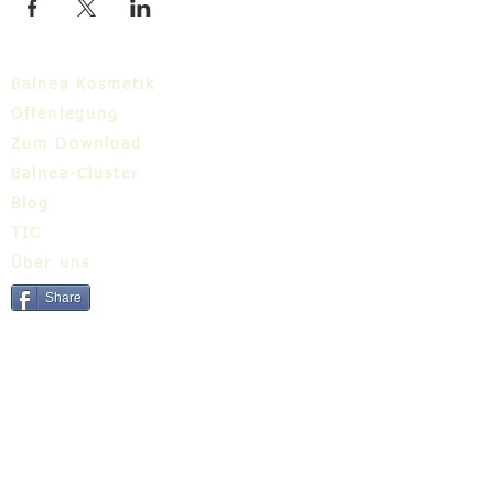
Balnea Kosmetik
Offenlegung
Zum Download
Balnea-Cluster
Blog
TIC
Über uns
Share