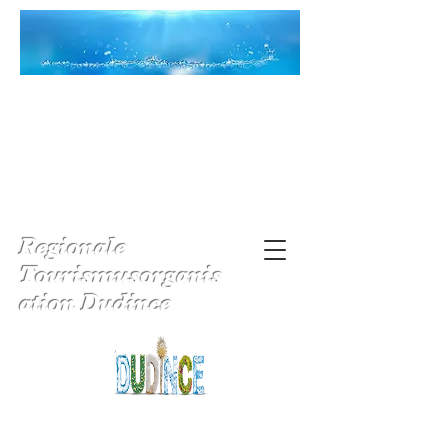
Regionale
Tourismusorganis
ation Dudince