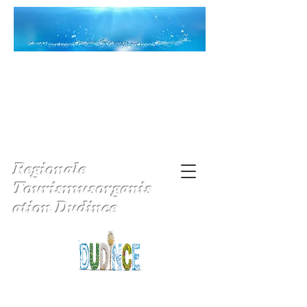
Regionale
Tourismusorganis
ation Dudince