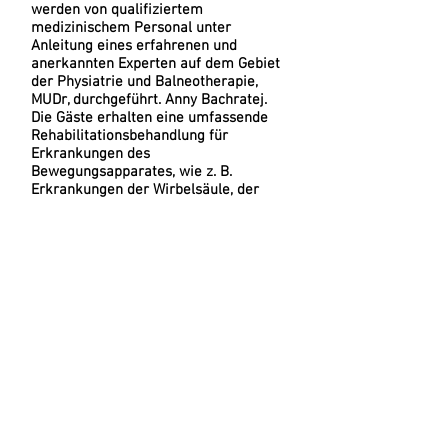
werden von qualifiziertem
medizinischem Personal unter
Anleitung eines erfahrenen und
anerkannten Experten auf dem Gebiet
der Physiatrie und Balneotherapie,
MUDr, durchgeführt. Anny Bachratej.
Die Gäste erhalten eine umfassende
Rehabilitationsbehandlung für
Erkrankungen des
Bewegungsapparates, wie z. B.
Erkrankungen der Wirbelsäule, der
Gelenke, Muskeln und Sehnen,
einschließlich posttraumatischer und
postoperativer Erkrankungen.
Das Verfahrensprogramm wird immer
individuell für jeden Klienten
entsprechend seinem
Gesundheitszustand auf der Grundlage
einer professionellen medizinischen
Untersuchung festgelegt und findet
unter der Aufsicht eines Arztes und
eines gelehrten medizinischen
Personals statt. (weitere Informationen
auf der
Website
).
Sie können auch direkt im Hotel