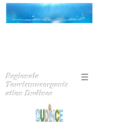
Regionale
Tourismusorganis
ation Dudince