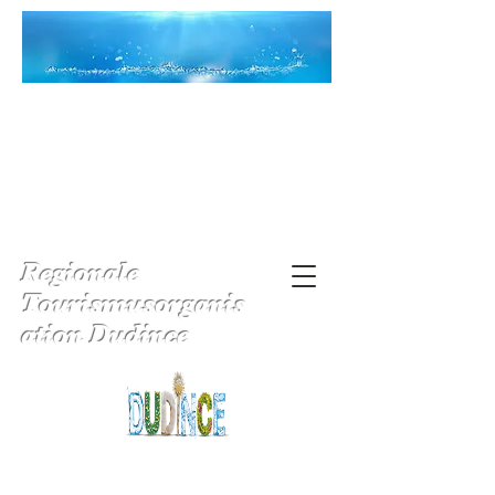
Regionale
Tourismusorganis
ation Dudince