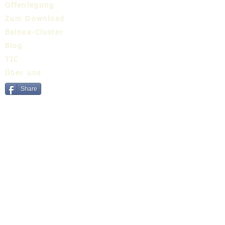
Offenlegung
Zum Download
Balnea-Cluster
Blog
TIC
Über uns
Share