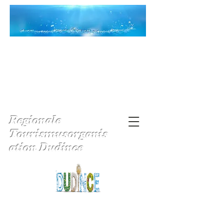
Regionale
Tourismusorganis
ation Dudince