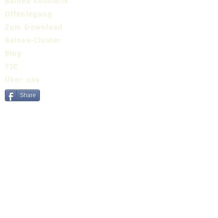
Balnea Kosmetik
Offenlegung
Zum Download
Balnea-Cluster
Blog
TIC
Über uns
Share