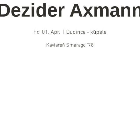
Dezider Axman
Fr., 01. Apr.
  |  
Dudince - kúpele
Kaviareň Smaragd '78