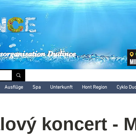
inské kultúrne leto
sorganisation Dudince
Ausflüge
Spa
Unterkunft
Hont Region
Cyklo Du
ový koncert - M