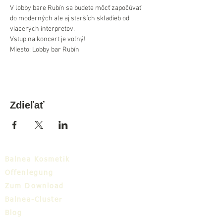
V lobby bare Rubín sa budete môcť započúvať 
do moderných ale aj starších skladieb od 
viacerých interpretov.
Vstup na koncert je voľný!
Miesto: Lobby bar Rubín
Zdieľať
Balnea Kosmetik
Offenlegung
Zum Download
Balnea-Cluster
Blog