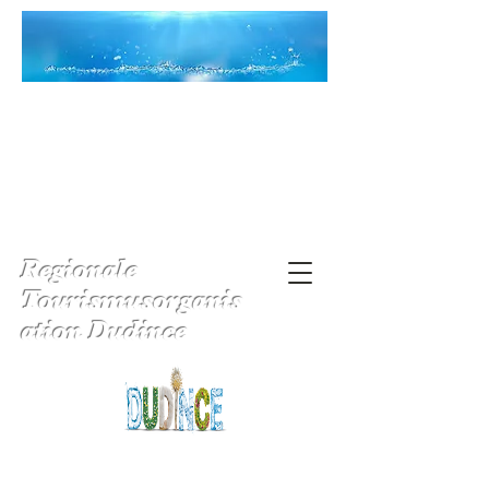
Regionale
Tourismusorganis
ation Dudince