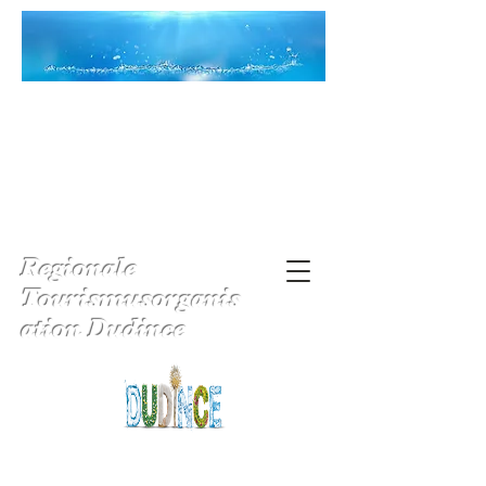
Regionale
Tourismusorganis
ation Dudince