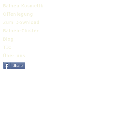
Balnea Kosmetik
Offenlegung
Zum Download
Balnea-Cluster
Blog
TIC
Über uns
Share