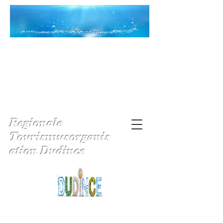
Regionale
Tourismusorganis
ation Dudince