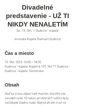
Divadelné
predstavenie - UŽ TI
NIKDY NENALETÍM
So., 15. Okt.
  |  
Dudince - kúpele
kinosála Kúpele Diamant Dudince
Čas a miesto
15. Okt. 2023, 16:00 – 18:30
Dudince - kúpele, Kúpeľná 107, 962 71 Dudince-
Dudince - kúpele, Slovensko
Obsah
Keď sa zrazu objaví váš manžel, ktorého ste
nevideli vyše 10 rokov, pri dverách vášho bytu,
nečakajte žiadnu nudu. Najmä ak ste si už na