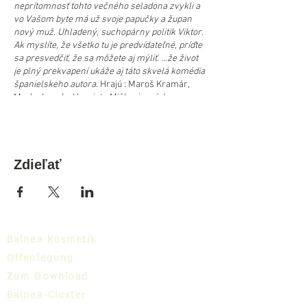
neprítomnosť tohto večného seladona zvykli a
vo Vašom byte má už svoje papučky a župan
nový muž. Uhladený, suchopárny politik Viktor.
Ak myslíte, že všetko tu je predvídateľné, príďte
sa presvedčiť, že sa môžete aj mýliť.
...že život
je plný prekvapení ukáže aj táto skvelá komédia
španielskeho autora.
Hrajú : Maroš Kramár,
Marko Igonda, Henrieta Mičkovicová / v
alternácii Lenka Barilíková Spišáková
Réžia : Michal Spišák Autor : Santiago Moncada
Vstupné: 17 € /Predaj lístkov v Turistickom
informačnom centre v Dudinciach. Možnosť
Zdieľať
objednať a zaplatiť aj online po telef. alebo
emailovej komunikácii:
marketing@dudince.sk , tel: 0948 122 306 alebo
0917 810 274
Balnea Kosmetik
Offenlegung
Zum Download
Balnea-Cluster