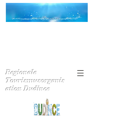
Regionale
Tourismusorganis
ation Dudince