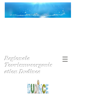
Regionale
Tourismusorganis
ation Dudince