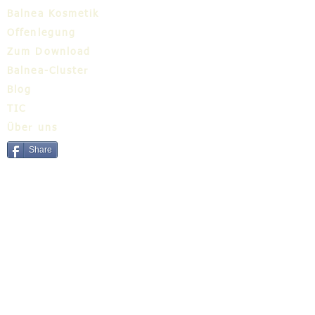
Balnea Kosmetik
Offenlegung
Zum Download
Balnea-Cluster
Blog
TIC
Über uns
Share