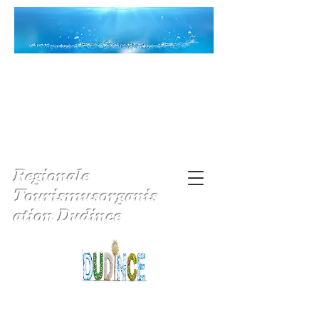
Regionale
Tourismusorganis
ation Dudince