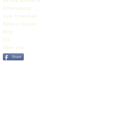
Balnea Kosmetik
Offenlegung
Zum Download
Balnea-Cluster
Blog
TIC
Über uns
Share