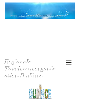
Regionale
Tourismusorganis
ation Dudince