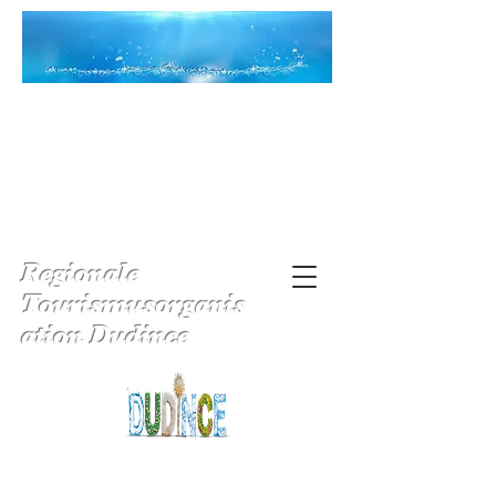
Regionale
Tourismusorganis
ation Dudince