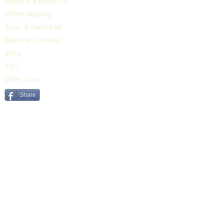
Balnea Kosmetik
Offenlegung
Zum Download
Balnea-Cluster
Blog
TIC
Über uns
Share