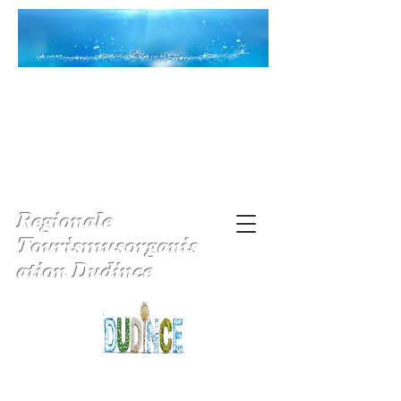
Regionale
Tourismusorganis
ation Dudince