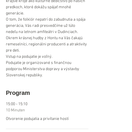
krajšie kroje ako kultúrne dedičstvo po našich 
predkoch, ktoré dokážu spájať mnohé 
generácie.
O tom, že folklór nepatrí do zabudnutia a spája 
generácia, Vás radi presvedčíme už túto 
nedeľu na letnom amfiteátri v Dudinciach.
Okrem krásnej hudby z Hontu na Vás čakajú 
remeselníci, regionálni producenti a atraktivity 
pre deti.
Vstup na podujatie je voľný.
Podujatie je organizované s finančnou 
podporou Ministerstva dopravy a výstavby 
Slovenskej republiky.
Program
15:00 - 15:10
10 Minuten
Otvorenie podujatia a privítanie hostí