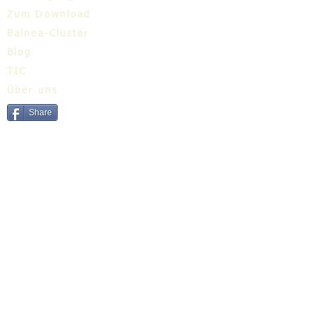
Zum Download
Balnea-Cluster
Blog
TIC
Über uns
Share