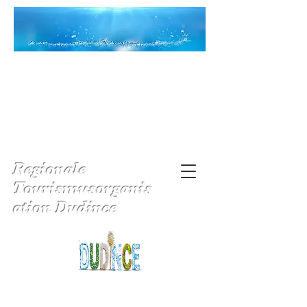
Regionale
Tourismusorganis
ation Dudince