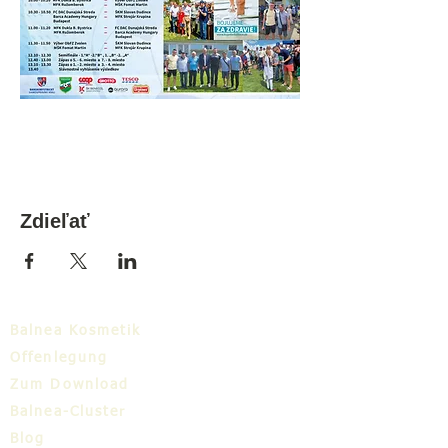
Zdieľať
Balnea Kosmetik
Offenlegung
Zum Download
Balnea-Cluster
Blog