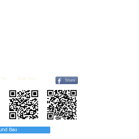
TIC
Über uns
Share
 und Bau