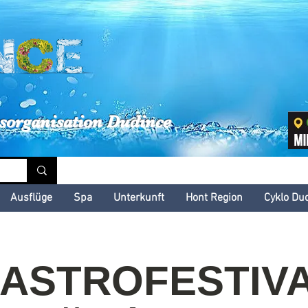
inské kultúrne leto
sorganisation Dudince
Ausflüge
Spa
Unterkunft
Hont Region
Cyklo Du
ASTROFESTIV