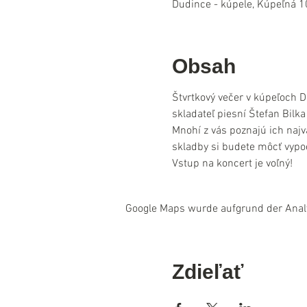
Dudince - kúpele, Kúpeľná 1
Obsah
Štvrtkový večer v kúpeľoch D
skladateľ piesní Štefan Bilk
Mnohí z vás poznajú ich najv
skladby si budete môcť vypoč
Vstup na koncert je voľný!
Google Maps wurde aufgrund der Analyt
Zdieľať