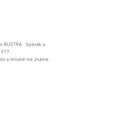
ias BUSTRA.  Spevák a 
1977.
Tieto a mnohé iné známe 