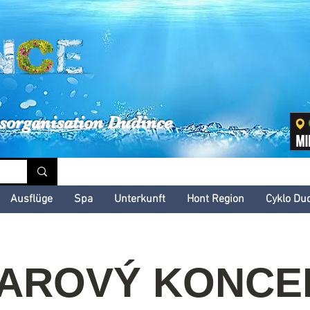
inské kultúrne leto
sorganisation Dudince
Ausflüge
Spa
Unterkunft
Hont Region
Cyklo Du
TAROVÝ KONCER