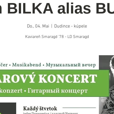
n BILKA alias 
Do., 04. Mai
  |  
Dudince - kúpele
Kaviareň Smaragd '78 - LD Smaragd