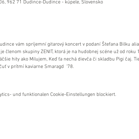
06, 962 71 Dudince-Dudince - kúpele, Slovensko
udince vám spríjemní gitarový koncert v podaní Štefana Bilku al
a je členom skupiny ZENIT, ktorá je na hudobnej scéne už od roku 
äčšie hity ako Milujem, Keď ťa nechá dievča či skladbu Pigi čaj. 
uť v prítmí kaviarne Smaragd  '78.
ics- und funktionalen Cookie-Einstellungen blockiert.