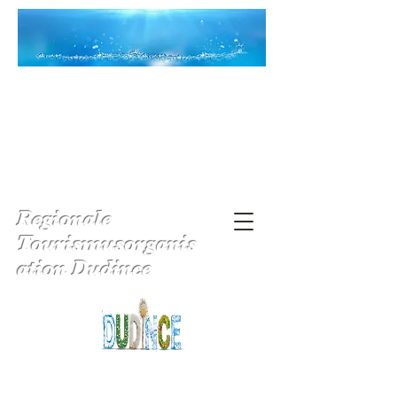
Regionale
Tourismusorganis
ation Dudince