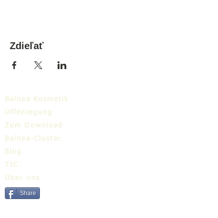
Zdieľať
Balnea Kosmetik
Offenlegung
Zum Download
Balnea-Cluster
Blog
TIC
Über uns
Share