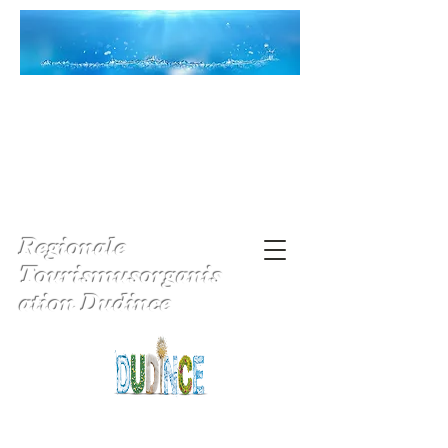
Regionale
Tourismusorganis
ation Dudince