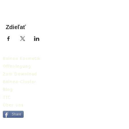
Zdieľať
Balnea Kosmetik
Offenlegung
Zum Download
Balnea-Cluster
Blog
TIC
Über uns
Share