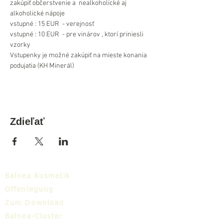
zakúpiť občerstvenie a  nealkoholické aj 
alkoholické nápoje 
vstupné : 15 EUR  - verejnosť
vstupné : 10 EUR  - pre vinárov , ktorí priniesli 
vzorky
Vstupenky je možné zakúpiť na mieste konania 
podujatia (KH Minerál)
Zdieľať
Balnea Kosmetik
Offenlegung
Zum Download
Balnea-Cluster