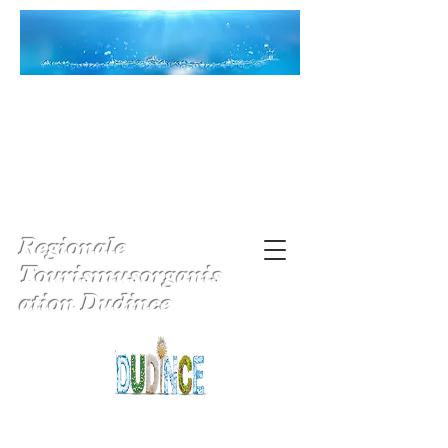
Regionale
Tourismusorganis
ation Dudince