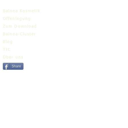
Balnea Kosmetik
Offenlegung
Zum Download
Balnea-Cluster
Blog
TIC
Über uns
Share