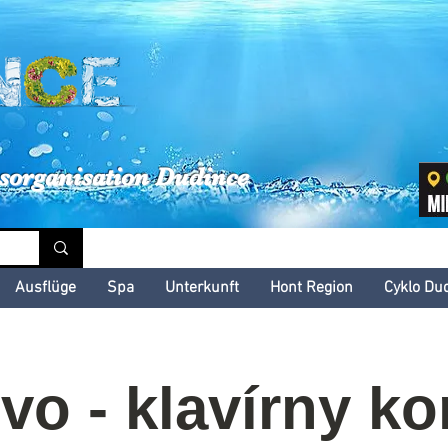
inské kultúrne leto
sorganisation Dudince
Ausflüge
Spa
Unterkunft
Hont Region
Cyklo Du
o - klavírny ko