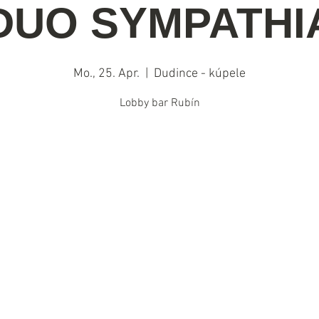
DUO SYMPATHI
Mo., 25. Apr.
  |  
Dudince - kúpele
Lobby bar Rubín