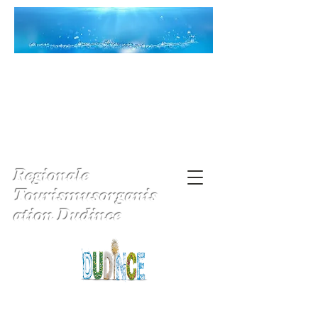
Regionale
Tourismusorganis
ation Dudince