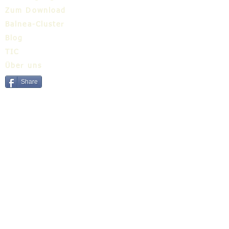
Zum Download
Balnea-Cluster
Blog
TIC
Über uns
Share