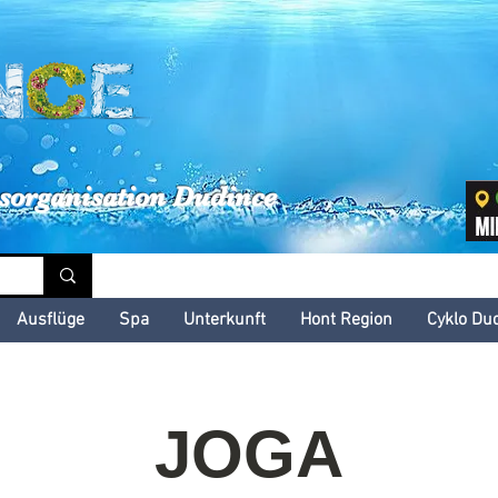
inské kultúrne leto
sorganisation Dudince
Ausflüge
Spa
Unterkunft
Hont Region
Cyklo Du
JOGA