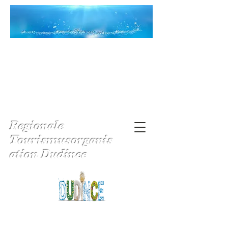
Regionale
Tourismusorganis
ation Dudince