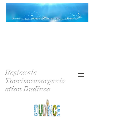
Regionale
Tourismusorganis
ation Dudince