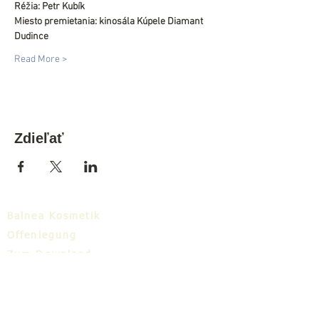
Réžia: Petr Kubík
Miesto premietania: kinosála Kúpele Diamant 
Dudince
Read More >
Zdieľať
Balnea Kosmetik
Offenlegung
Zum Download
Balnea-Cluster
Blog
TIC