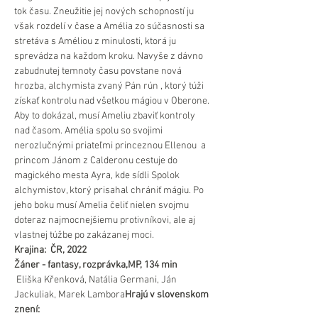
tok času. Zneužitie jej nových schopností ju 
však rozdelí v čase a Amélia zo súčasnosti sa 
stretáva s Améliou z minulosti, ktorá ju 
sprevádza na každom kroku. Navyše z dávno 
zabudnutej temnoty času povstane nová 
hrozba, alchymista zvaný Pán rún , ktorý túži 
získať kontrolu nad všetkou mágiou v Oberone. 
Aby to dokázal, musí Ameliu zbaviť kontroly 
nad časom. Amélia spolu so svojimi 
nerozlučnými priateľmi princeznou Ellenou  a 
princom Jánom z Calderonu cestuje do 
magického mesta Ayra, kde sídli Spolok 
alchymistov, ktorý prisahal chrániť mágiu. Po 
jeho boku musí Amelia čeliť nielen svojmu 
doteraz najmocnejšiemu protivníkovi, ale aj 
vlastnej túžbe po zakázanej moci.
Krajina:  ČR, 2022
Žáner - fantasy, rozprávka,MP, 134 min
 Eliška Křenková, Natália Germani, Ján 
Jackuliak, Marek Lambora
Hrajú v slovenskom 
znení: