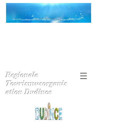
Regionale
Tourismusorganis
ation Dudince