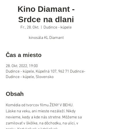
Kino Diamant -
Srdce na dlani
Fr., 28. Okt.
  |  
Dudince - kúpele
kinosála KL Diamant
Čas a miesto
28. Okt. 2022, 19:00
Dudince - kúpele, Kúpeľná 107, 962 71 Dudince-
Dudince - kúpele, Slovensko
Obsah
Komédia od tvorcov filmu ŽENY V BEHU.
Láske na veku, ani mieste nezáleží. Nikdy 
nevieme, kedy a kde nás stretne. Môžeme sa 
zamilovať v škôlke, na dôchodku, na ulici, v 