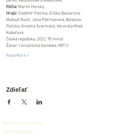
parku. Kedykoľvek a kdekoľvek.
Réžia:
 Martin Horský
Hrajú:
 Vladimír Polívka, Eliška Balzerová, 
Matouš Ruml, Jana Pidrmanová, Boleslav 
Polívka, Kristína Svarinská, Veronika Khek 
Kubařová
Česká republika, 2022, 95 minút
Žáner: romantická komédia, MP12
Read More >
Zdieľať
Balnea Kosmetik
Offenlegung