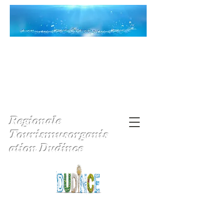
Regionale
Tourismusorganis
ation Dudince