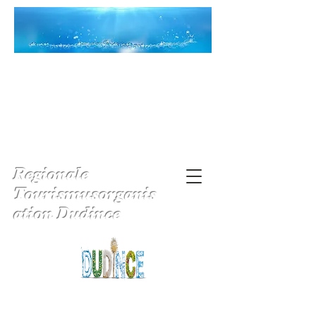
Regionale
Tourismusorganis
ation Dudince