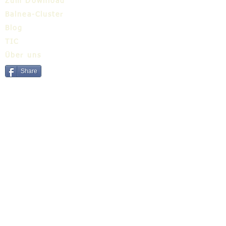
Zum Download
Balnea-Cluster
Blog
TIC
Über uns
Share