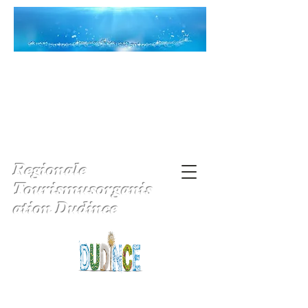
Regionale
Tourismusorganis
ation Dudince