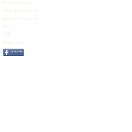
Offenlegung
Zum Download
Balnea-Cluster
Blog
TIC
Über uns
Share