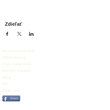
Zdieľať
Balnea Kosmetik
Offenlegung
Zum Download
Balnea-Cluster
Blog
TIC
Über uns
Share