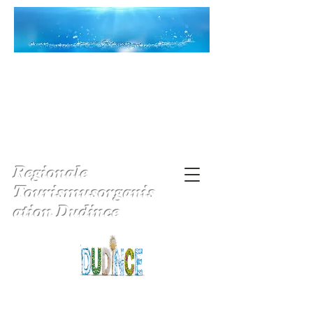
Regionale
Tourismusorganis
ation Dudince