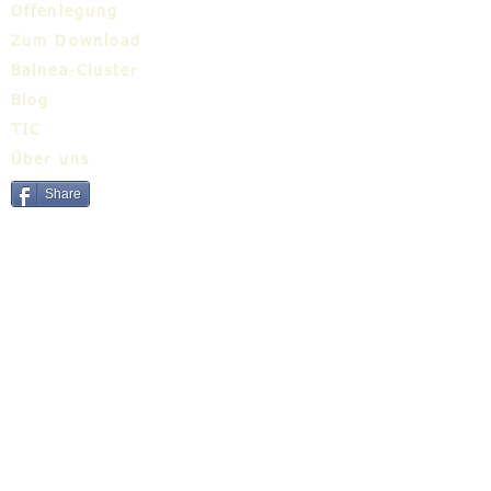
Offenlegung
Zum Download
Balnea-Cluster
Blog
TIC
Über uns
Share