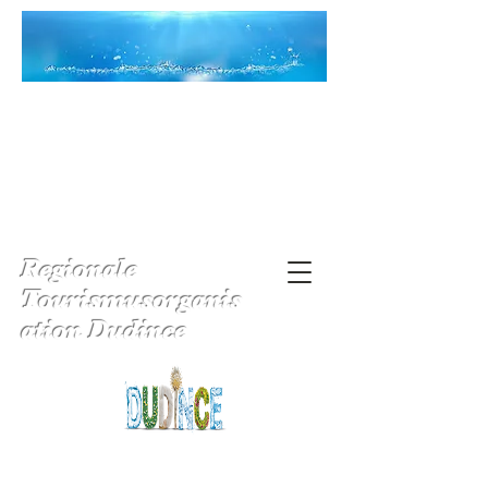
Regionale
Tourismusorganis
ation Dudince