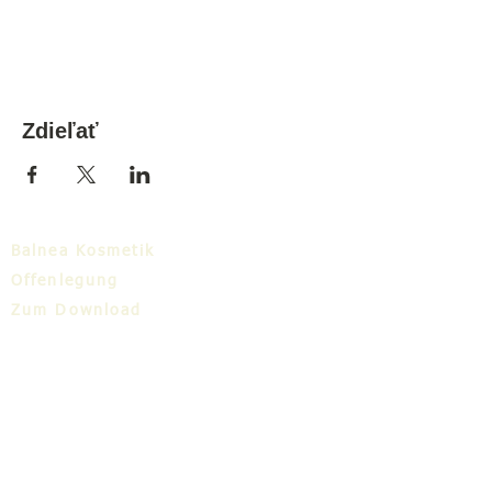
Zdieľať
Balnea Kosmetik
Offenlegung
Zum Download
Balnea-Cluster
Blog
TIC
Über uns
Share