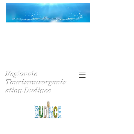
Regionale
Tourismusorganis
ation Dudince