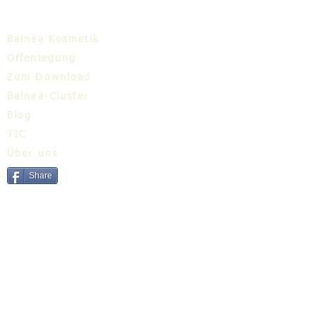
Balnea Kosmetik
Offenlegung
Zum Download
Balnea-Cluster
Blog
TIC
Über uns
Share