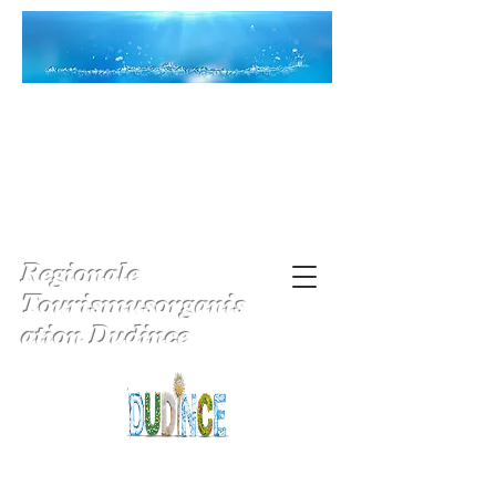
Regionale
Tourismusorganis
ation Dudince