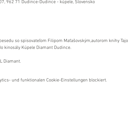
07, 962 71 Dudince-Dudince - kúpele, Slovensko
besedu so spisovateľom Filipom Maťašovským,autorom knihy Tajo
o kinosály Kúpele Diamant Dudince. 
KL Diamant.
ics- und funktionalen Cookie-Einstellungen blockiert.