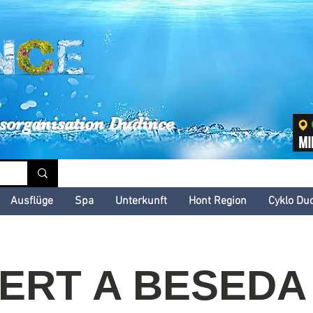
inské kultúrne leto
sorganisation Dudince
Ausflüge
Spa
Unterkunft
Hont Region
Cyklo Du
RT A BESEDA 