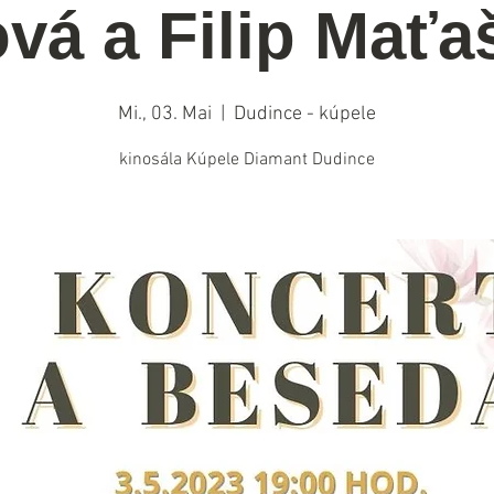
vá a Filip Mať
Mi., 03. Mai
  |  
Dudince - kúpele
kinosála Kúpele Diamant Dudince