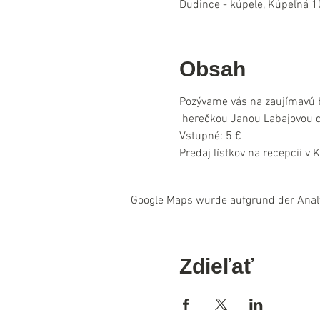
Dudince - kúpele, Kúpeľná 1
Obsah
Pozývame vás na zaujímavú 
 herečkou Janou Labajovou d
Vstupné: 5 €
Predaj lístkov na recepcii v 
Google Maps wurde aufgrund der Analyt
Zdieľať