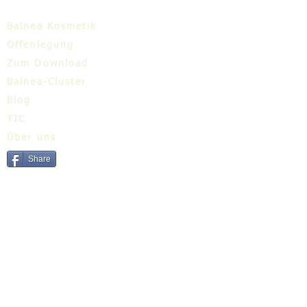
Balnea Kosmetik
Offenlegung
Zum Download
Balnea-Cluster
Blog
TIC
Über uns
Share