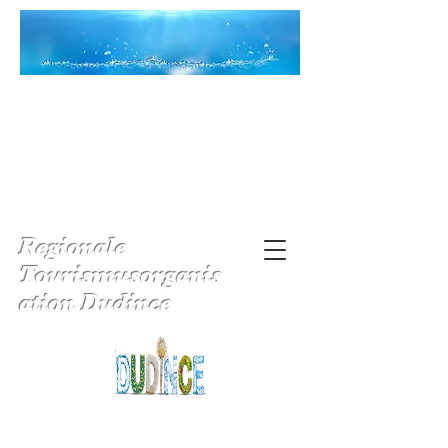
Regionale
Tourismusorganis
ation Dudince