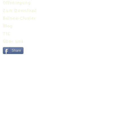
Offenlegung
Zum Download
Balnea-Cluster
Blog
TIC
Über uns
Share