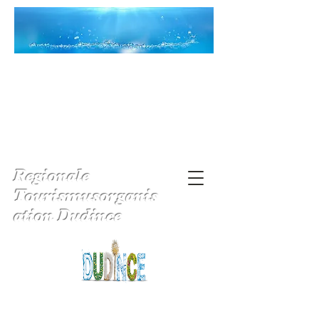
Regionale
Tourismusorganis
ation Dudince