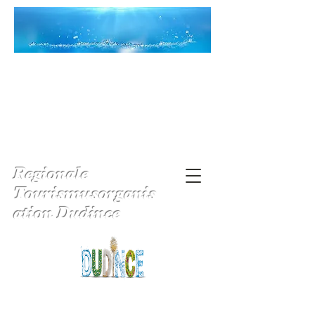
Regionale
Tourismusorganis
ation Dudince