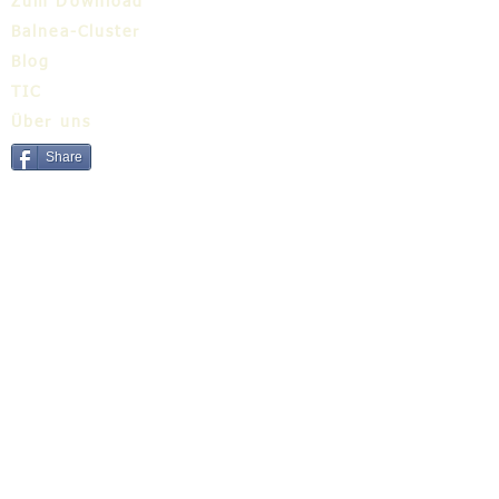
Zum Download
Balnea-Cluster
Blog
TIC
Über uns
Share