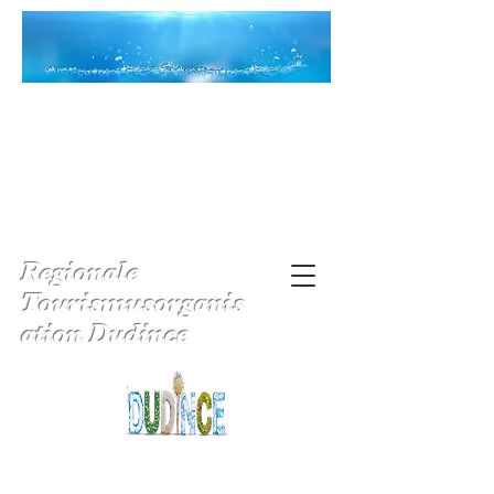
Regionale
Tourismusorganis
ation Dudince