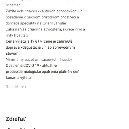
prostredí .
Zažite ochutnávku kvalitných odrodových vín, 
posedenie v peknom prírodnom prostredí a 
domáce špeciality na „prehryznutie“.
Čaká na Vás príjemná atmosféra, skvelé víno a 
milý hostiteľ!
Cena výletu je 19 € ( v  cene je zahrnuté 
doprava +degustácia vín so sprievodným 
slovom )
Minimálny počet prihlásených: 4 osoby
Opatrenia COVID 19 - aktuálne 
protiepidemiologické opatrenia platné v deň 
konania výletu!
Read More >
Zdieľať