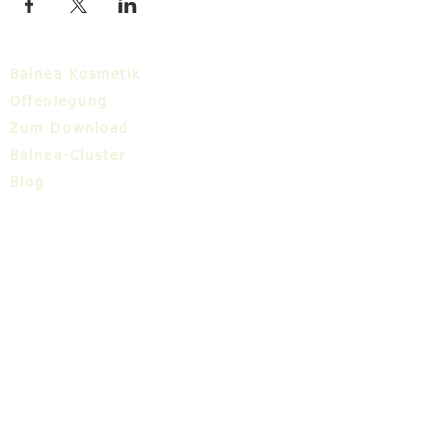
Balnea Kosmetik
Offenlegung
Zum Download
Balnea-Cluster
Blog
TIC
Über uns
Share