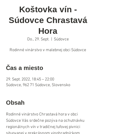
Koštovka vín -
Súdovce Chrastavá
Hora
Do., 29. Sept.
  |  
Súdovce
Rodinné vinárstvo v malebnej obci Súdovce
Čas a miesto
29. Sept. 2022, 18:45 – 22:00
Súdovce, 962 71 Súdovce, Slovensko
Obsah
Rodinné vinárstvo Chrastavá hora v obci 
Súdovce Vás srdečne pozýva na ochutnávku 
regionálnych vín v tradičnej tufovej pivnici 
situovanej v prekrásnom vinohradníckom 