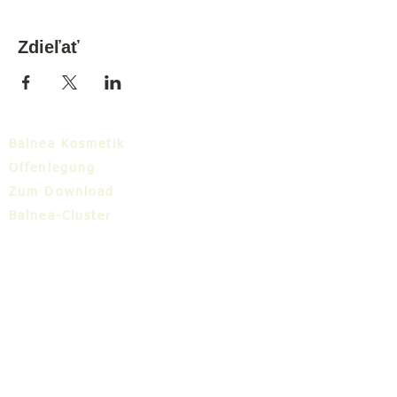
Zdieľať
Balnea Kosmetik
Offenlegung
Zum Download
Balnea-Cluster
Blog
TIC
Über uns
Share