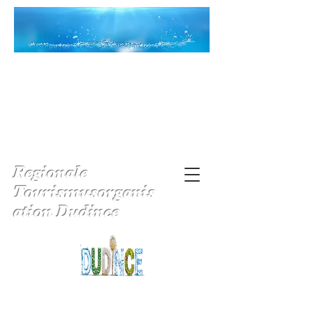
Regionale
Tourismusorganis
ation Dudince