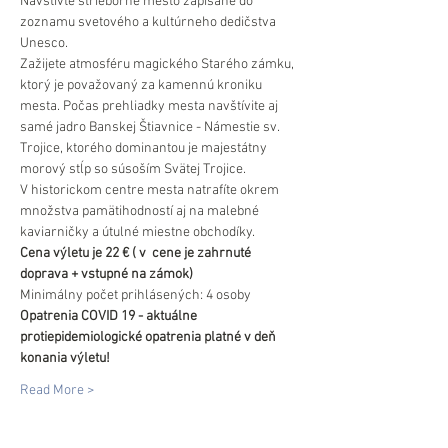
Navštívte strieborné mesto zapísané do 
zoznamu svetového a kultúrneho dedičstva 
Unesco.
Zažijete atmosféru magického Starého zámku, 
ktorý je považovaný za kamennú kroniku 
mesta. Počas prehliadky mesta navštívite aj 
samé jadro Banskej Štiavnice - Námestie sv. 
Trojice, ktorého dominantou je majestátny 
morový stĺp so súsoším Svätej Trojice.
V historickom centre mesta natrafíte okrem 
množstva pamätihodností aj na malebné 
kaviarničky a útulné miestne obchodíky.
Cena výletu je 22 € ( v  cene je zahrnuté 
doprava + vstupné na zámok)
Minimálny počet prihlásených: 4 osoby
Opatrenia COVID 19 - aktuálne 
protiepidemiologické opatrenia platné v deň 
konania výletu!
Read More >