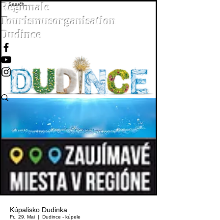
Regionale
Tourismusorganisation
Dudince
Kúpalisko Dudinka
Fr., 29. Mai
  |  
Dudince - kúpele