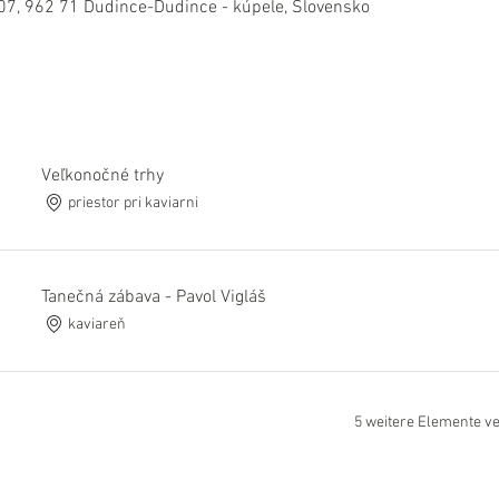
07, 962 71 Dudince-Dudince - kúpele, Slovensko
Veľkonočné trhy
priestor pri kaviarni
Tanečná zábava - Pavol Vigláš
kaviareň
5 weitere Elemente v