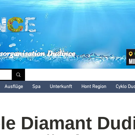
inské kultúrne leto
sorganisation Dudince
Ausflüge
Spa
Unterkunft
Hont Region
Cyklo Du
le Diamant Dudi