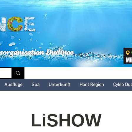
inské kultúrne leto
sorganisation Dudince
Ausflüge
Spa
Unterkunft
Hont Region
Cyklo Du
LiSHOW