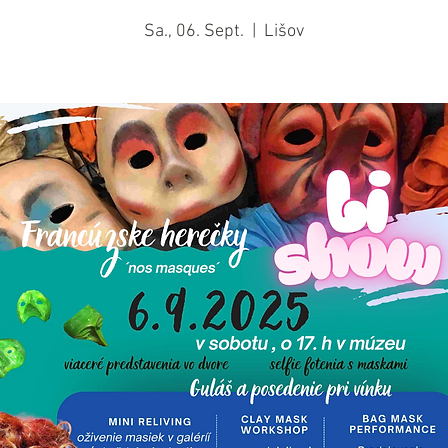
Sa., 06. Sept.
  |  
Lišov