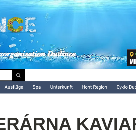
inské kultúrne leto
sorganisation Dudince
Ausflüge
Spa
Unterkunft
Hont Region
Cyklo Du
TERÁRNA KAVIA