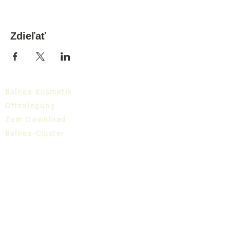
Zdieľať
Balnea Kosmetik
Offenlegung
Zum Download
Balnea-Cluster
Blog
TIC
Über uns
Share