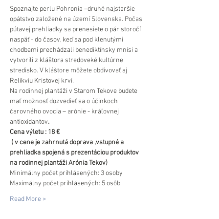
Spoznajte perlu Pohronia –druhé najstaršie 
opátstvo založené na území Slovenska. Počas 
pútavej prehliadky sa prenesiete o pár storočí 
naspäť - do časov, keď sa pod klenutými 
chodbami prechádzali benediktínsky mnísi a 
vytvorili z kláštora stredoveké kultúrne 
stredisko. V kláštore môžete obdivovať aj 
Relikviu Kristovej krvi.
Na rodinnej plantáži v Starom Tekove budete 
mať možnosť dozvedieť sa o účinkoch 
čarovného ovocia – arónie - kráľovnej 
antioxidantov
.
Cena výletu : 18 €
 ( v cene je zahrnutá doprava ,vstupné a 
prehliadka spojená s prezentáciou produktov 
na rodinnej plantáži Arónia Tekov)
Minimálny počet prihlásených: 3 osoby
Maximálny počet prihlásených: 5 osôb
Read More >