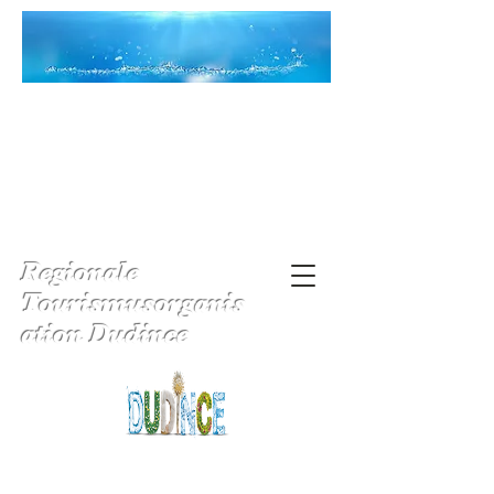
Regionale
Tourismusorganis
ation Dudince