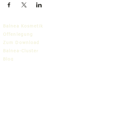
Balnea Kosmetik
Offenlegung
Zum Download
Balnea-Cluster
Blog
TIC
Über uns
Share