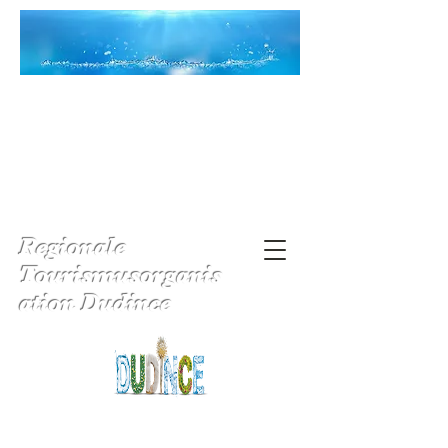
Regionale
Tourismusorganis
ation Dudince