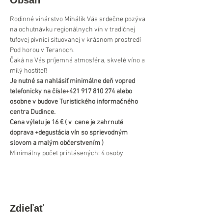
Obsah
Rodinné vinárstvo Mihálik Vás srdečne pozýva 
na ochutnávku regionálnych vín v tradičnej 
tufovej pivnici situovanej v krásnom prostredí 
Pod horou v Teranoch.
Čaká na Vás príjemná atmosféra, skvelé víno a 
milý hostiteľ!
Je nutné sa nahlásiť minimálne deň vopred 
telefonicky na čísle+421 917 810 274 alebo 
osobne v budove Turistického informačného 
centra Dudince.
Cena výletu je 16 € ( v  cene je zahrnuté 
doprava +degustácia vín so sprievodným 
slovom a malým občerstvením )
Minimálny počet prihlásených: 4 osoby
Zdieľať