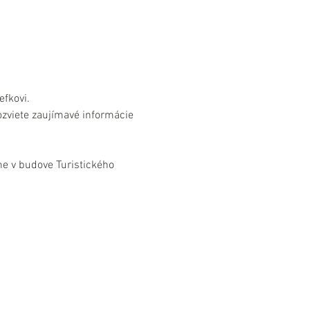
fkovi.
zviete zaujímavé informácie 
e v budove Turistického 