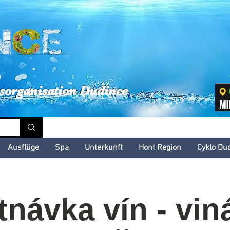
inské kultúrne leto
sorganisation Dudince
Ausflüge
Spa
Unterkunft
Hont Region
Cyklo Du
návka vín - vin