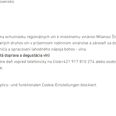
lovensko
a ochutnávku regionálnych vín k miestnemu vinárovi Milanovi Šte
erých druhov vín v príjemnom rodinnom vinárstve a zároveň sa do
niča a spracovaní lahodného nápoja bohov - vína.
tá doprava a degustácia vín)
lne deň vopred telefonicky na čísle+421 917 810 274 alebo osobn
e.
ics- und funktionalen Cookie-Einstellungen blockiert.